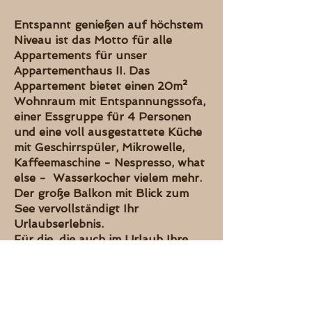
Entspannt genießen auf höchstem
Niveau ist das Motto für alle
Appartements für unser
Appartementhaus II. Das
Appartement bietet einen 20m²
Wohnraum mit Entspannungssofa,
einer Essgruppe für 4 Personen
und eine voll ausgestattete Küche
mit Geschirrspüler, Mikrowelle,
Kaffeemaschine - Nespresso, what
else - Wasserkocher vielem mehr.
Der große Balkon mit Blick zum
See vervollständigt Ihr
Urlaubserlebnis.
F
ür die, die auch im Urlaub Ihre
Lieblingsserie sehen möchten,
haben wir Smart Fernseher über
die Sie direkt in Ihren Netflix oder
Amazon Prime Account einsteigen